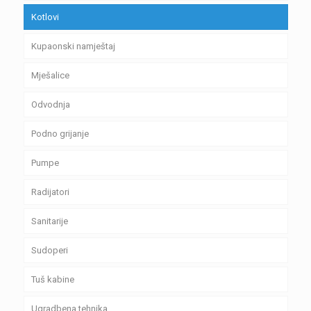
Kotlovi
Kupaonski namještaj
Mješalice
Odvodnja
Podno grijanje
Pumpe
Radijatori
Sanitarije
Sudoperi
Tuš kabine
Ugradbena tehnika