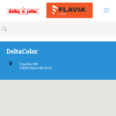
DeltaColor
Osječka 280
35000 Slavonski Brod