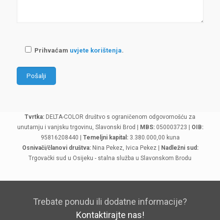
Prihvaćam
uvjete korištenja
.
Tvrtka:
DELTA-COLOR društvo s ograničenom odgovornošću za
unutarnju i vanjsku trgovinu, Slavonski Brod |
MBS:
050003723 |
OIB:
95816208440 |
Temeljni kapital:
3.380.000,00 kuna
Osnivači/članovi društva:
Nina Pekez, Ivica Pekez |
Nadležni sud:
Trgovački sud u Osijeku - stalna služba u Slavonskom Brodu
Trebate ponudu ili dodatne informacije?
Kontaktirajte nas!